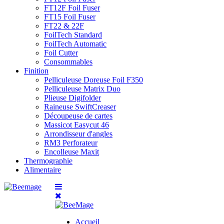
FT12F Foil Fuser
FT15 Foil Fuser
FT22 & 22F
FoilTech Standard
FoilTech Automatic
Foil Cutter
Consommables
Finition
Pelliculeuse Doreuse Foil F350
Pelliculeuse Matrix Duo
Plieuse Digifolder
Raineuse SwiftCreaser
Découpeuse de cartes
Massicot Easycut 46
Arrondisseur d'angles
RM3 Perforateur
Encolleuse Maxit
Thermographie
Alimentaire
Accueil