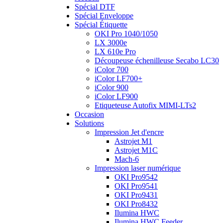
Spécial DTF
Spécial Enveloppe
Spécial Étiquette
OKI Pro 1040/1050
LX 3000e
LX 610e Pro
Découpeuse échenilleuse Secabo LC30
iColor 700
iColor LF700+
iColor 900
iColor LF900
Etiqueteuse Autofix MIMI-LTs2
Occasion
Solutions
Impression Jet d'encre
Astrojet M1
Astrojet M1C
Mach-6
Impression laser numérique
OKI Pro9542
OKI Pro9541
OKI Pro9431
OKI Pro8432
Ilumina HWC
Ilumina HWC Feeder