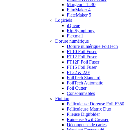
Margeur TL-30
FilmMaker 4
PlateMaker 5
Logiciels
iQueue
Rip Symphony
Flexmail
Dorure numérique
Dorure numérique FoilTech
FT10 Foil Fuser
FT12 Foil Fuser
FT12F Foil Fuser
FT15 Foil Fuser
FT22 & 22F
FoilTech Standard
FoilTech Automatic
Foil Cutter
Consommables
Finition
Pelliculeuse Doreuse Foil F350
Pelliculeuse Matrix Duo
Plieuse Digifolder
Raineuse SwiftCreaser
Découpeuse de cartes
Massicot Easycut 46