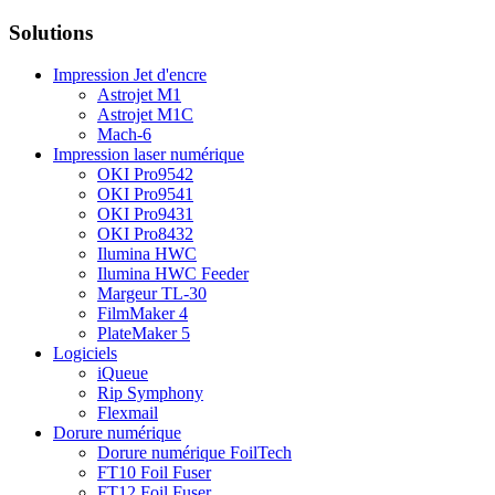
Solutions
Impression Jet d'encre
Astrojet M1
Astrojet M1C
Mach-6
Impression laser numérique
OKI Pro9542
OKI Pro9541
OKI Pro9431
OKI Pro8432
Ilumina HWC
Ilumina HWC Feeder
Margeur TL-30
FilmMaker 4
PlateMaker 5
Logiciels
iQueue
Rip Symphony
Flexmail
Dorure numérique
Dorure numérique FoilTech
FT10 Foil Fuser
FT12 Foil Fuser